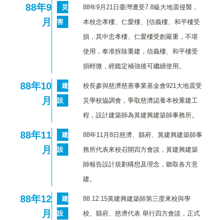
88
年9
災
88年9月21日臺灣遭受7.8級大地震侵襲，
月
害
本校忠孝樓、仁愛樓、[信義樓、和平樓受
損，其中忠孝樓、仁愛樓受創嚴重，不堪
使用，奉准拆除重建，信義樓、和平樓受
損輕微，經鑑定補強後可繼續使用。
88
年10
建
校長參與慈濟慈善事業基金會921大地震受
月
設
災學校協調會，爭取慈濟認養本校重建工
程，設計建築師為黃建興建築師事務所。
88
年11
建
88年11月8日慈濟、縣府、黃建興建築師事
月
設
務所代表來校召開四方會談，黃建興建築
師報告設計規劃構想及理念，聽取各方意
建。
88
年12
建
88.12.15黃建興建築師第三度來校與學
月
設
校、縣府、慈濟代表 舉行四方會談，正式