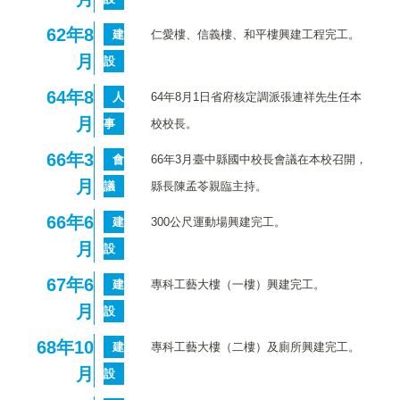
62
年8
建
仁愛樓、信義樓、和平樓興建工程完工。
月
設
64
年8
人
64年8月1日省府核定調派張連祥先生任本
月
事
校校長。
66
年3
會
66年3月臺中縣國中校長會議在本校召開，
月
議
縣長陳孟苓親臨主持。
66
年6
建
300公尺運動場興建完工。
月
設
67
年6
建
專科工藝大樓（一樓）興建完工。
月
設
68
年10
建
專科工藝大樓（二樓）及廁所興建完工。
月
設