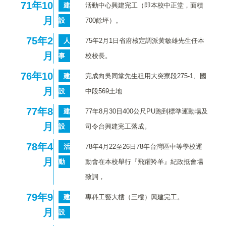
71
年10
建
活動中心興建完工（即本校中正堂，面積
月
設
700餘坪）。
75
年2
人
75年2月1日省府核定調派黃敏雄先生任本
月
事
校校長。
76
年10
建
完成向吳同堂先生租用大突寮段275-1、國
月
設
中段569土地
77
年8
建
77年8月30日400公尺PU跑到標準運動場及
月
設
司令台興建完工落成。
78
年4
活
78年4月22至26日78年台灣區中等學校運
月
動
動會在本校舉行『飛躍羚羊』紀政抵會場
致詞，
79
年9
建
專科工藝大樓（三樓）興建完工。
月
設