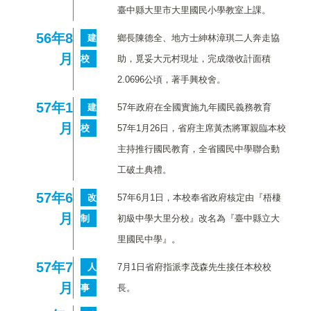
臺中縣大里市大里國民小學教室上課。
56
年8
建
鄉長陳德全、地方士紳林漳琪二人奔走協
月
校
助，覓妥大元村現址，完成徵收計面積
2.0696公頃，著手興校舍。
57
年1
建
57年政府在全國實施九年國民義務教育
月
校
57年1月26日，省府主席黃杰將軍親臨本校
主持推行國民教育，全省國民中學聯合動
工破土典禮。
57
年6
改
57年6月1日，本校奉省政府核定由『梧棲
月
制
初級中學大里分校』改名為『臺中縣立大
里國民中學』。
57
年7
人
7月1日省府指派李茂森先生接任本校校
月
事
長。