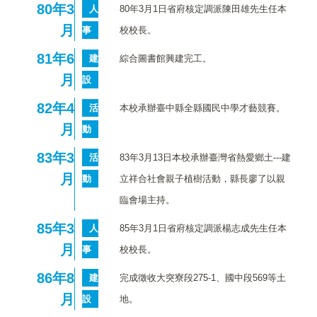
80
年3
人
80年3月1日省府核定調派陳田雄先生任本
月
事
校校長。
81
年6
建
綜合圖書館興建完工。
月
設
82
年4
活
本校承辦臺中縣全縣國民中學才藝競賽。
月
動
83
年3
活
83年3月13日本校承辦臺灣省熱愛鄉土---建
月
動
立祥合社會親子植樹活動，縣長廖了以親
臨會場主持。
85
年3
人
85年3月1日省府核定調派楊志成先生任本
月
事
校校長。
86
年8
建
完成徵收大突寮段275-1、國中段569等土
月
設
地。