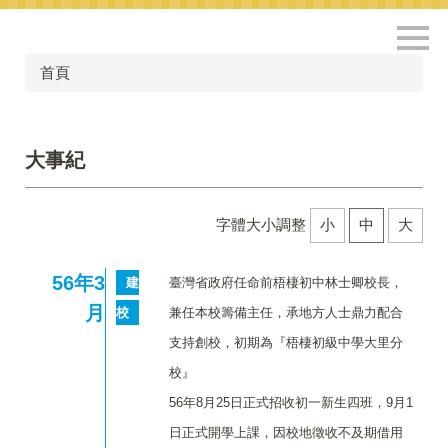
跳
到
主
首頁
要
內
容
區
大事紀
字體大小調整
小
中
大
56
年3
建
臺灣省政府任命前梧棲初中林士卿校長，
月
校
兼任本校籌備主任，承地方人士鼎力配合
支持創校，初期為『梧棲初級中學大里分
校』
56年8月25日正式招收初一新生四班，9月1
日正式開學上課，因校地徵收不及期借用