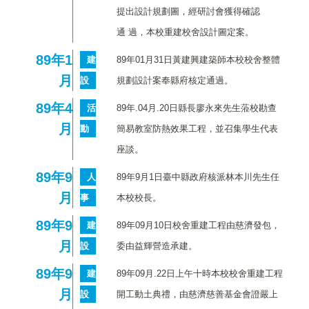
提出設計規劃圖，經研討會獲得確認
通 過，本校重建校舍設計圖定案。
89
年1
建
89年01月31日黃建興建築師本校校舍整體
月
設
規劃設計案奉縣府核定通過。
89
年4
活
89年.04月.20日縣長廖永來先生蒞校勘查
月
動
簡易教室防熱效果工程，並召集學生代表
座談。
89
年9
人
89年9月1日臺中縣政府核派林本川先生任
月
事
本校校長。
89
年9
建
89年09月10日校舍重建工程由慈濟發包，
月
設
委由益輝營造承建。
89
年9
建
89年09月.22日上午十時本校校舍重建工程
月
設
開工動土典禮，由慈濟慈善基金會證嚴上