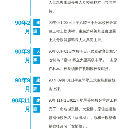
人母親與廖縣長夫人及校長林本川共同主
持。
90
年2
建
90年02月23日上午八時三十分本校校舍重
月
設
建工程上樑典禮，由慈濟慈善基金會證嚴
上人母親與廖縣長夫人共同主持。
90
年8
人
90年08月01日本校今日正式奉教育部核定
月
事
改制為『臺中 縣立大里高級中學』，由原
任林本川校長續擔任改制後校長職務。
90
年9
建
90.年09月.01日學生開學正式進駐新建校
月
設
舍上課。
90
年11
建
90年11月1日921大地震受損校舍重建工程
月
設
完工，命名感恩樓、大愛樓，原信義樓整
修補強後改名『福田樓』，原和平樓整修
補強後改名『友情樓』。