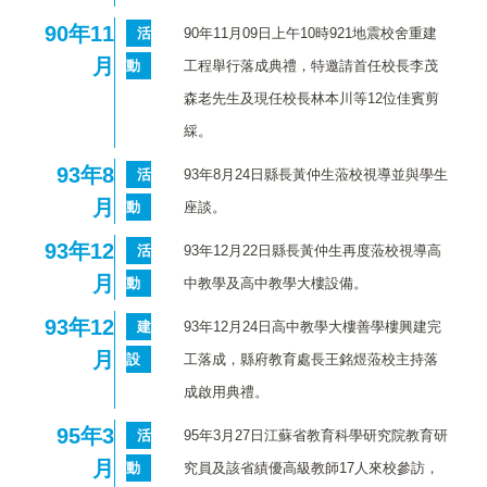
90
年11
活
90年11月09日上午10時921地震校舍重建
月
動
工程舉行落成典禮，特邀請首任校長李茂
森老先生及現任校長林本川等12位佳賓剪
綵。
93
年8
活
93年8月24日縣長黃仲生蒞校視導並與學生
月
動
座談。
93
年12
活
93年12月22日縣長黃仲生再度蒞校視導高
月
動
中教學及高中教學大樓設備。
93
年12
建
93年12月24日高中教學大樓善學樓興建完
月
設
工落成，縣府教育處長王銘煜蒞校主持落
成啟用典禮。
95
年3
活
95年3月27日江蘇省教育科學研究院教育研
月
動
究員及該省績優高級教師17人來校參訪，