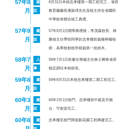
57
年8
建
8月31日本校忠孝樓第一期工程完工，省府
月
設
教育廳廳長潘振球先生蒞校主持全省國民
中學校舍聯合竣工典禮。
57
年9
建
57年9月1日開學典禮後，李茂森校長、林
月
設
勝雄主任帶領同學於忠孝樓前栽種檸檬桉
樹，為學校創校所植栽第一批樹木。
58
年7
人
58年7月1日前兼任籌備主任林士卿奉省府
月
事
核定調任本校校長。
59
年8
建
59年8月31日本校忠孝樓第二期工程完工。
月
設
60
年3
建
60年3月1日校門、忠孝樓前中庭及升旗
月
設
台、守衛室完工。
60
年8
建
忠孝樓至校門間規劃花園工程興建完工。
月
設