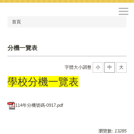
跳
到
主
首頁
要
內
容
區
分機一覽表
字體大小調整
小
中
大
學校分機一覽表
114年分機號碼-0917.pdf
瀏覽數:
13285