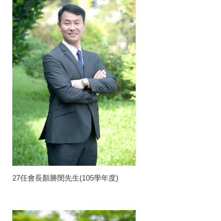
27任會長顏勝閔先生(105學年度)