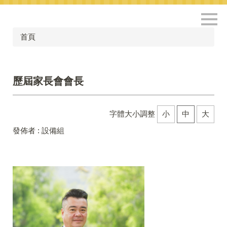
跳
到
主
首頁
要
內
容
區
歷屆家長會會長
字體大小調整
小
中
大
發佈者 :
設備組