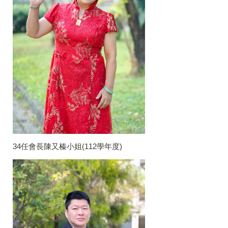
34任會長陳又榛小姐(112學年度)